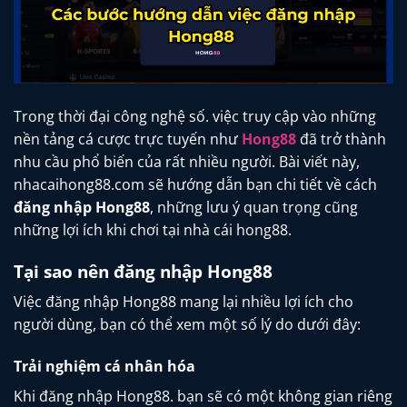
Trong thời đại công nghệ số. việc truy cập vào những
nền tảng cá cược trực tuyến như
Hong88
đã trở thành
nhu cầu phổ biến của rất nhiều người. Bài viết này,
nhacaihong88.com sẽ hướng dẫn bạn chi tiết về cách
đăng nhập Hong88
, những lưu ý quan trọng cũng
những lợi ích khi chơi tại nhà cái hong88.
Tại sao nên đăng nhập Hong88
Việc đăng nhập Hong88 mang lại nhiều lợi ích cho
người dùng, bạn có thể xem một số lý do dưới đây:
Trải nghiệm cá nhân hóa
Khi đăng nhập Hong88. bạn sẽ có một không gian riêng