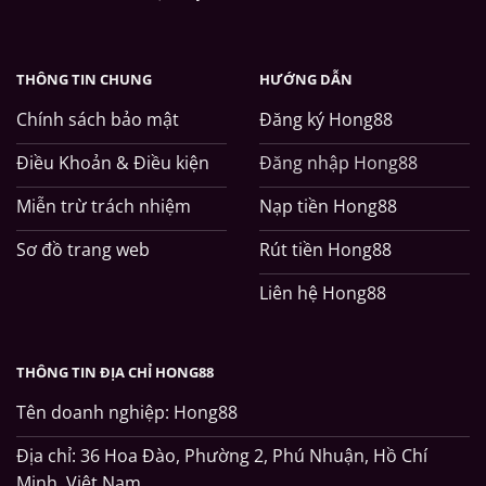
THÔNG TIN CHUNG
HƯỚNG DẪN
Chính sách bảo mật
Đăng ký Hong88
Điều Khoản & Điều kiện
Đăng nhập Hong88
Miễn trừ trách nhiệm
Nạp tiền Hong88
Sơ đồ trang web
Rút tiền Hong88
Liên hệ Hong88
THÔNG TIN ĐỊA CHỈ HONG88
Tên doanh nghiệp: Hong88
Địa chỉ: 36 Hoa Đào, Phường 2, Phú Nhuận, Hồ Chí
Minh, Việt Nam