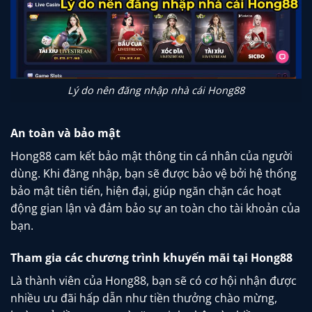
Lý do nên đăng nhập nhà cái Hong88
An toàn và bảo mật
Hong88 cam kết bảo mật thông tin cá nhân của người
dùng. Khi đăng nhập, bạn sẽ được bảo vệ bởi hệ thống
bảo mật tiên tiến, hiện đại, giúp ngăn chặn các hoạt
động gian lận và đảm bảo sự an toàn cho tài khoản của
bạn.
Tham gia các chương trình khuyến mãi tại Hong88
Là thành viên của Hong88, bạn sẽ có cơ hội nhận được
nhiều ưu đãi hấp dẫn như tiền thưởng chào mừng,