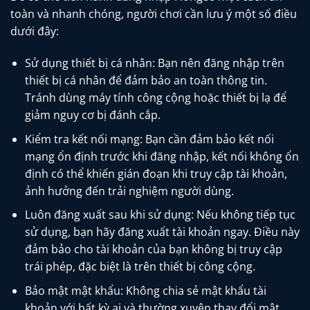
toàn và nhanh chóng, người chơi cần lưu ý một số điều
dưới đây:
Sử dụng thiết bị cá nhân: Bạn nên đăng nhập trên
thiết bị cá nhân để đảm bảo an toàn thông tin.
Tránh dùng máy tính công cộng hoặc thiết bị lạ để
giảm nguy cơ bị đánh cắp.
Kiểm tra kết nối mạng: Bạn cần đảm bảo kết nối
mạng ổn định trước khi đăng nhập, kết nối không ổn
định có thể khiến gián đoạn khi truy cập tài khoản,
ảnh hưởng đến trải nghiệm người dùng.
Luôn đăng xuất sau khi sử dụng: Nếu không tiếp tục
sử dụng, bạn hãy đăng xuất tài khoản ngay. Điều này
đảm bảo cho tài khoản của bạn không bị truy cập
trái phép, đặc biệt là trên thiết bị công cộng.
Bảo mật mật khẩu: Không chia sẻ mật khẩu tài
khoản với bất kỳ ai và thường xuyên thay đổi mật