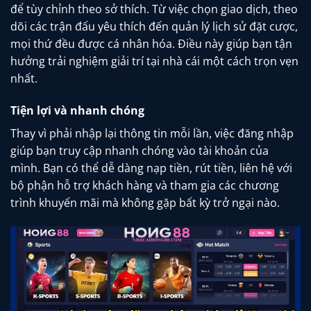
để tùy chỉnh theo sở thích. Từ việc chọn giao dịch, theo
dõi các trận đấu yêu thích đến quản lý lịch sử đặt cược,
mọi thứ đều được cá nhân hóa. Điều này giúp bạn tận
hưởng trải nghiệm giải trí tại nhà cái một cách trọn vẹn
nhất.
Tiện lợi và nhanh chóng
Thay vì phải nhập lại thông tin mỗi lần, việc đăng nhập
giúp bạn truy cập nhanh chóng vào tài khoản của
mình. Bạn có thể dễ dàng nạp tiền, rút tiền, liên hệ với
bộ phận hỗ trợ khách hàng và tham gia các chương
trình khuyến mãi mà không gặp bất kỳ trở ngại nào.