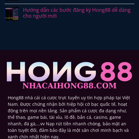
vàng
về
Hướng
Không
dành
tài
dẫn
có
Hướng dẫn các bước đăng ký Hong88 dễ dàng
cho
khoản
các
bình
cược
chi
bước
luận
cho người mới
thủ
tiết
nạp
ở
và
tiền
Hướng
Không
an
Hong88
dẫn
có
toàn
chi
các
bình
nhất
tiết,
bước
luận
an
đăng
ở
toàn
nhập
Hướng
và
Hong88
dẫn
bảo
dành
các
mật
cho
bước
tân
đăng
thủ
ký
Hong88
dễ
dàng
cho
người
mới
Hong88 nhà cái cá cược trực tuyến uy tín hợp pháp tại Việt
Nam. Được chứng nhận bởi hiệp hội cờ bạc quốc tế, hoạt
động trên mọi nền tảng. Sản phẩm cá cược đa dạng như,
thể thao, game bài, tài xỉu, lô đề, bắn cá, casino, game
nhanh, đá gà,...vv Nạp rút tiền nhanh chóng, bảo mật an
toàn tuyệt đối, đảm bảo đây là một sân chơi minh bạch và
xanh chín nhất hiện nay.