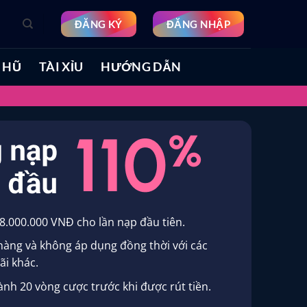
ĐĂNG KÝ
ĐĂNG NHẬP
 HŨ
TÀI XỈU
HƯỚNG DẪN
.000.000 VNĐ cho lần nạp đầu tiên.
hàng và không áp dụng đồng thời với các
i khác.
nh 20 vòng cược trước khi được rút tiền.