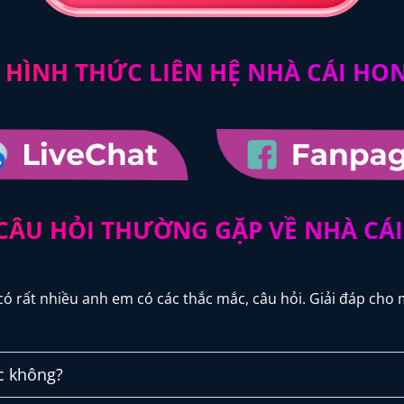
ôn từ bóng đá, bóng rổ, quần vợt, đến các môn thể thao điệ
 thế giới, mang lại nhiều cơ hội cược hấp dẫn cho cược thủ.
 HÌNH THỨC LIÊN HỆ NHÀ CÁI HO
 các bàn chơi được phát sóng trực tiếp từ sòng bạc thật, ba
y, nhà cái Hong88 còn đặc biệt gây ấn tượng với hàng loạt
CÂU HỎI THƯỜNG GẶP VỀ NHÀ CÁ
 dẫn.
h phục.
hiều quốc gia.
ó rất nhiều anh em có các thắc mắc, câu hỏi. Giải đáp cho 
à lớn tại Philippines.
 những người chơi muốn trải nghiệm nhanh chóng.
ợc không?
ong88