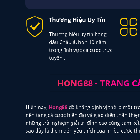
Thương Hiệu Uy Tín
Thương hiệu uy tín hàng
đầu Châu á, hơn 10 năm
trong lĩnh vực cá cược trực
tuyến..
HONG88 - TRANG CÁ
Hiện nay,
Hong88
đã khẳng định vị thế là một tro
nền tảng cá cược hiện đại và giao diện thân thi
những trải nghiệm giải trí đỉnh cao cùng cam kế
sao đây là điểm đến yêu thích của nhiều cược th