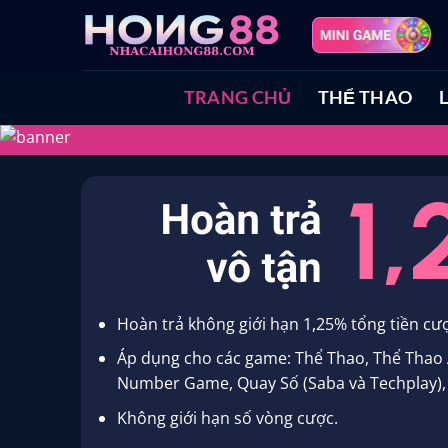
Bỏ
qua
nội
dung
TRANG CHỦ
THỂ THAO
Hoàn trả không giới hạn 1,25% tổng tiền cư
Áp dụng cho các game: Thể Thao, Thể Thao 
Number Game, Quay Số (Saba và Techplay), S
Không giới hạn số vòng cược.