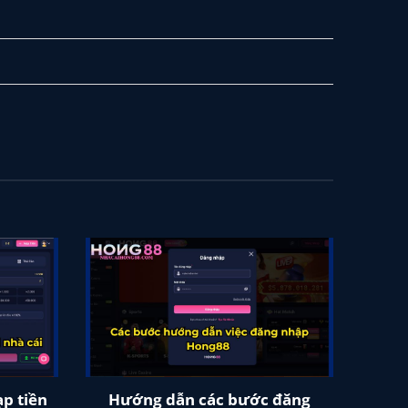
 đó chính là nhà cái được xây dựng được sự tự
hững giấy phép được cấp bởi 3 tổ chức:
 rằng HONG88 đáp ứng mọi tiêu chuẩn kỹ thuật
 động tại khu vực Đông Nam Á, xác nhận rằng
ụng trong các giao dịch cá cược và chi trả
em người chơi khi tham gia tại HONG88 hoàn
thương hiệu nào cũng phải ngưỡng mộ. Hiện
ingapore.
Cho đến thời điểm hiện tại nhà cái
p tiền
Hướng dẫn các bước đăng