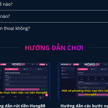
ế nào?
àm nên sự tin cậy, tin tưởng của cộng đồng anh em cược thủ
háp do các tổ chức hàng đầu thế giới cấp. Nổi bật nhất là n
 nào?
on (GSC): Đây là cơ quan giám sát cá cược uy tín, đảm bảo
ện thoại không?
tion (PAGCOR): Tổ chức này cấp phép cho các nhà cái hoạt
toàn hợp pháp và minh bạch.
HƯỚNG DẪN CHƠI
ày minh chứng cho độ tin cậy của dòng tiền mà HONG88 sử d
g đến một môi trường cá cược an toàn và công bằng. Anh 
 biệt là sự bảo mật thông tin cá nhân và tài khoản.
a nhà cái Hong88
ng Hong88 đã đạt được những con số ấn tượng mà bất kỳ 
tại Thượng Hải, mở rộng với các chi nhánh tại Thái Lan và S
g dẫn rút tiền Hong88
Hướng dẫn các bước nạ