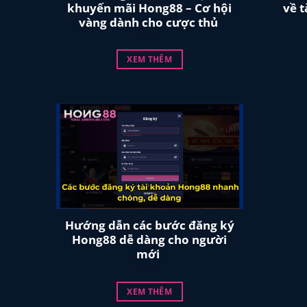
Hong88 đã phủ sóng tại nhiều quốc gia như Hà
khuyến mãi Hong88 – Cơ hội
về t
vàng dành cho cược thủ
Ban Nha. Trong tương lai số lượng quốc gia 
XEM THÊM
Hướng dẫn các bước đăng ký
Hong88 dễ dàng cho người
mới
XEM THÊM