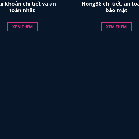
n Quốc, Nhật Bản, Singapore, Malaysia, Dubai, Indonesia, 
ài khoản chi tiết và an
Hong88 chi tiết, an to
toàn nhất
bảo mật
hoạt động của Hong88 cũng được phát triển một cách nhanh
XEM THÊM
XEM THÊM