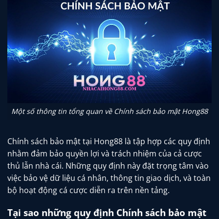
Một số thông tin tổng quan về Chính sách bảo mật Hong88
Chính sách bảo mật tại Hong88 là tập hợp các quy định
nhằm đảm bảo quyền lợi và trách nhiệm của cả cược
thủ lẫn nhà cái. Những quy định này đặt trọng tâm vào
việc bảo vệ dữ liệu cá nhân, thông tin giao dịch, và toàn
bộ hoạt động cá cược diễn ra trên nền tảng.
Tại sao những quy định Chính sách bảo mật