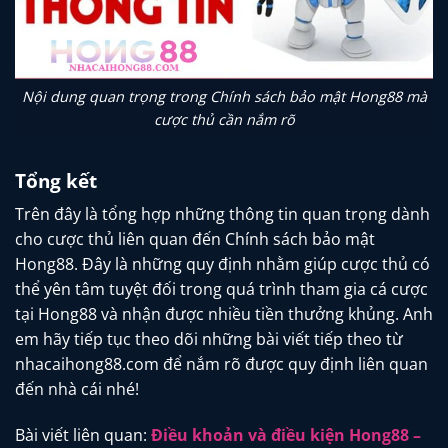
Nội dung quan trọng trong Chính sách bảo mật Hong88 mà
cược thủ cần nắm rõ
Tổng kết
Trên đây là tổng hợp những thông tin quan trọng dành
cho cược thủ liên quan đến Chính sách bảo mật
Hong88. Đây là những quy định nhằm giúp cược thủ có
thể yên tâm tuyệt đối trong quá trình tham gia cá cược
tại Hong88 và nhận được nhiều tiền thưởng khủng. Anh
em hãy tiếp tục theo dõi những bài viết tiếp theo từ
nhacaihong88.com để nắm rõ được quy định liên quan
đến nhà cái nhé!
Bài viết liên quan:
Điều khoản và điều kiện Hong88 –