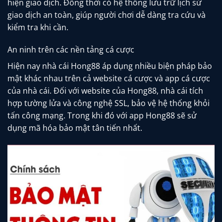
hiện giao dịch. Đồng thời có hệ thống lưu trữ lịch sử
giao dịch an toàn, giúp người chơi dễ dàng tra cứu và
kiểm tra khi cần.
An ninh trên các nền tảng cá cược
Hiện nay nhà cái Hong88 áp dụng nhiều biện pháp bảo
mật khác nhau trên cả website cá cược và app cá cược
của nhà cái. Đối với website của Hong88, nhà cái tích
hợp tường lửa và công nghệ SSL, bảo vệ hệ thống khỏi
tấn công mạng. Trong khi đó với app Hong88 sẽ sử
dụng mã hóa bảo mật tân tiến nhất.