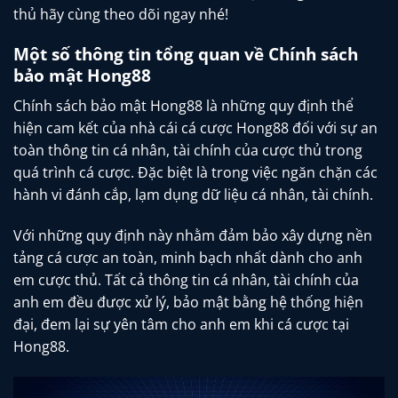
thủ hãy cùng theo dõi ngay nhé!
Một số thông tin tổng quan về Chính sách
bảo mật Hong88
Chính sách bảo mật Hong88 là những quy định thể
hiện cam kết của nhà cái cá cược Hong88 đối với sự an
toàn thông tin cá nhân, tài chính của cược thủ trong
quá trình cá cược. Đặc biệt là trong việc ngăn chặn các
hành vi đánh cắp, lạm dụng dữ liệu cá nhân, tài chính.
Với những quy định này nhằm đảm bảo xây dựng nền
tảng cá cược an toàn, minh bạch nhất dành cho anh
em cược thủ. Tất cả thông tin cá nhân, tài chính của
anh em đều được xử lý, bảo mật bằng hệ thống hiện
đại, đem lại sự yên tâm cho anh em khi cá cược tại
Hong88.